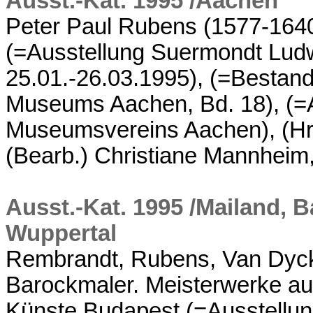
Ausst.-Kat. 1995 /Aachen
Peter Paul Rubens (1577-1640
(=Ausstellung Suermondt Lu
25.01.-26.03.1995), (=Bestan
Museums Aachen, Bd. 18), (=A
Museumsvereins Aachen), (Hr
(Bearb.) Christiane Mannheim
Ausst.-Kat. 1995 /Mailand, 
Wuppertal
Rembrandt, Rubens, Van Dyck .
Barockmaler. Meisterwerke a
Künste Budapest (=Ausstellun